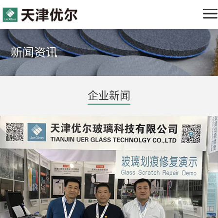
产品中心
新闻资讯
玻璃划痕修复工具
关于优尔
新闻资讯
玻璃裂痕修复工具
企业新闻
公司简介
案例中心
企业实力
服务支持
发展历程
服务理念
新闻资讯
企业理念
视频中心
在线商城
修复案例对比
下载中心
联系我们
常见问题