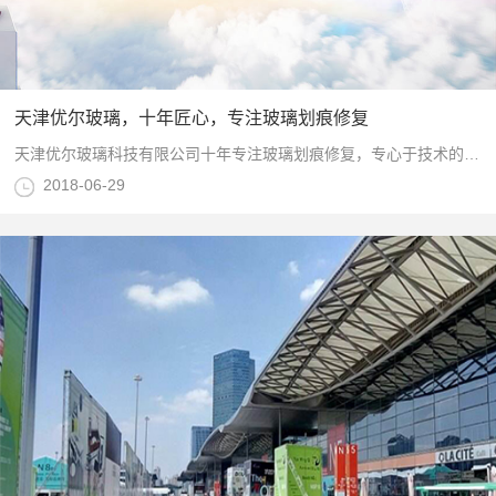
天津优尔玻璃，十年匠心，专注玻璃划痕修复
天津优尔玻璃科技有限公司十年专注玻璃划痕修复，专心于技术的升级与新品的研发，产品适用于玻璃厂商、钢化玻璃、建筑工程、个人等领域！有效快速去除玻璃划痕，烫伤，霉斑等各类瑕疵，视频了解及详情咨询请来电：13820093030（微信同号）
2018-06-29