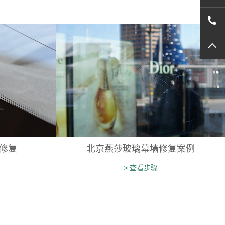
022
TO
修复
北京燕莎玻璃幕墙修复案例
> 查看步骤