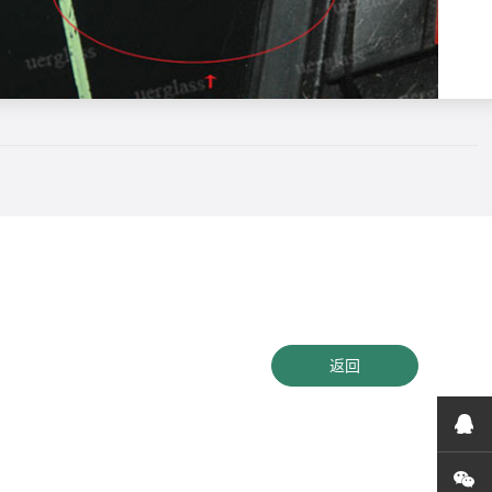
返回
在
关